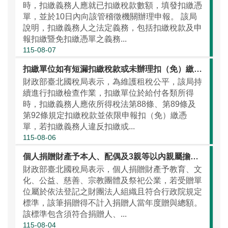
時，扣繳義務人應就已扣繳稅款數額，填發扣繳憑
單，並於10日內向該管稽徵機關辦理申報。 該局
說明，扣繳義務人之法定義務，包括扣繳稅款及申
報扣繳暨免扣繳憑單之義務...
115-08-07
扣繳單位如有短漏扣繳稅款或未辦理扣（免）繳憑單申報情事，請儘速向國庫繳清稅款並向扣繳單位所在地國稅局辦理補申報
財政部臺北國稅局表示，為維護租稅公平，該局持
續進行扣繳檢查作業，扣繳單位於給付各類所得
時，扣繳義務人應依所得稅法第88條、第89條及
第92條規定扣繳稅款並依限申報扣（免）繳憑
單，若扣繳義務人違反扣繳或...
115-08-06
個人捐贈財產予本人、配偶及3親等以內親屬擔任董監事之財團法人，應留意不計入贈與總額之規定
財政部臺北國稅局表示，個人捐贈財產予教育、文
化、公益、慈善、宗教團體及祭祀公業，若受贈單
位屬於依法登記之財團法人組織且符合行政院規定
標準，該筆捐贈得不計入捐贈人當年度贈與總額。
該標準包含須符合捐贈人、...
115-08-04