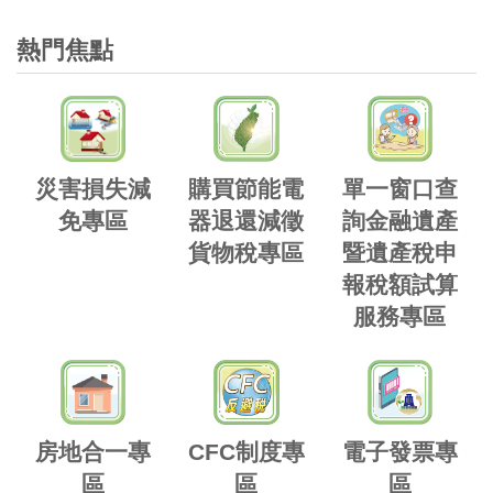
熱門焦點
災害損失減
購買節能電
單一窗口查
免專區
器退還減徵
詢金融遺產
貨物稅專區
暨遺產稅申
報稅額試算
服務專區
房地合一專
CFC制度專
電子發票專
區
區
區