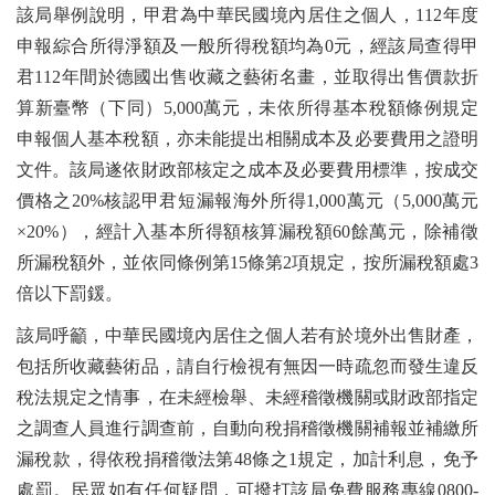
該局舉例說明，甲君為中華民國境內居住之個人，112年度
申報綜合所得淨額及一般所得稅額均為0元，經該局查得甲
君112年間於德國出售收藏之藝術名畫，並取得出售價款折
算新臺幣（下同）5,000萬元，未依所得基本稅額條例規定
申報個人基本稅額，亦未能提出相關成本及必要費用之證明
文件。該局遂依財政部核定之成本及必要費用標準，按成交
價格之20%核認甲君短漏報海外所得1,000萬元（5,000萬元
×20%），經計入基本所得額核算漏稅額60餘萬元，除補徵
所漏稅額外，並依同條例第15條第2項規定，按所漏稅額處3
倍以下罰鍰。
該局呼籲，中華民國境內居住之個人若有於境外出售財產，
包括所收藏藝術品，請自行檢視有無因一時疏忽而發生違反
稅法規定之情事，在未經檢舉、未經稽徵機關或財政部指定
之調查人員進行調查前，自動向稅捐稽徵機關補報並補繳所
漏稅款，得依稅捐稽徵法第48條之1規定，加計利息，免予
處罰。民眾如有任何疑問，可撥打該局免費服務專線0800-