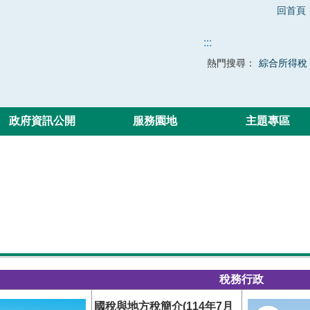
回首頁
:::
熱門搜尋：
綜合所得稅
政府資訊公開
服務園地
主題專區
稅務行政
國稅與地方稅簡介(114年7月