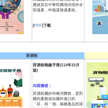
應就其在中華民國境內境外全
部遺產，申報課徵遺產稅。
[
PDF
]下載
菸酒稅
菸酒稅報繳手冊(114年10月
版)
內容摘述：
菸酒稅屬於特種消費稅，是對
國內產製或自國外進口的
「菸」與「酒」兩種產品所課