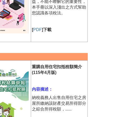
益，不能不瞭解它的重要性，
本手冊以深入淺出之方式幫助
您認識各項稅法。
[
PDF
]下載
重購自用住宅扣抵稅額簡介
(115年4月版)
內容摘述：
納稅義務人出售自用住宅之房
屋所繳納該財產交易所得部分
之綜合所得稅額，......