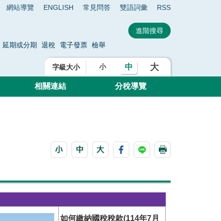
網站導覽
ENGLISH
常見問答
雙語詞彙
RSS
延期或分期
退稅
電子發票
檢舉
大
中
小
字級大小
相關連結
分稅導覽
如何繳納國稅稅款(114年7月