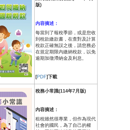
版)
內容摘述：
每當到了報稅季節，或是您收
到稅款繳款書，在查對及計算
稅款正確無誤之後，請您務必
在規定期限內繳納稅款，以免
逾期加徵滯納金及利息。
[
PDF
]下載
稅務小常識(114年7月版)
內容摘述：
租稅雖然很專業，但作為現代
社會的國民，為了自己的權