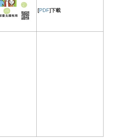
[
PDF
]下載