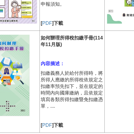
申報須知。
[
PDF
]下載
如何辦理所得稅扣繳手冊(114
年11月版)
內容摘述：
扣繳義務人於給付所得時，將
所得人應繳的所得稅依規定之
扣繳率預先扣下，並在規定的
時間內向國庫繳納，且依規定
填寫各類所得扣繳暨免扣繳憑
單，....
[
PDF
]下載