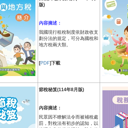
版)
內容摘述：
我國現行租稅制度依財政收支
劃分法的規定，可分為國稅和
地方稅兩大類。
[
PDF
]下載
節稅秘笈(114年8月版)
內容摘述：
民眾因不瞭解法令而被補稅處
罰，對稅法有初步的認知，以