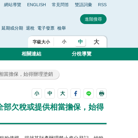
網站導覽
ENGLISH
常見問答
雙語詞彙
RSS
延期或分期
退稅
電子發票
檢舉
大
中
小
字級大小
相關連結
分稅導覽
供相當擔保，始得辦理塗銷
全部欠稅或提供相當擔保，始得