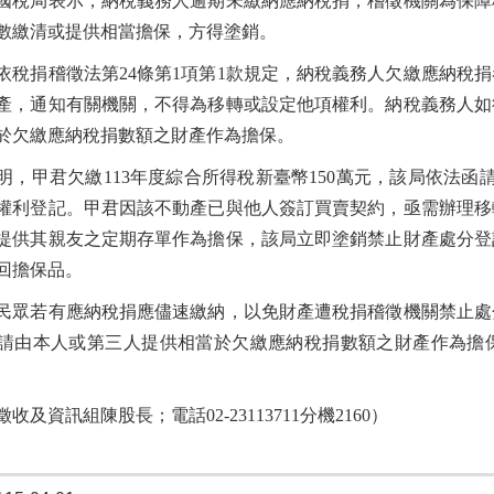
國稅局表示，納稅義務人逾期未繳納應納稅捐，稽徵機關為保障
數繳清或提供相當擔保，方得塗銷。
依稅捐稽徵法第24條第1項第1款規定，納稅義務人欠繳應納稅
產，通知有關機關，不得為移轉或設定他項權利。納稅義務人如
於欠繳應納稅捐數額之財產作為擔保。
明，甲君欠繳113年度綜合所得稅新臺幣150萬元，該局依法
權利登記。甲君因該不動產已與他人簽訂買賣契約，亟需辦理移
提供其親友之定期存單作為擔保，該局立即塗銷禁止財產處分登
回擔保品。
民眾若有應納稅捐應儘速繳納，以免財產遭稅捐稽徵機關禁止處
請由本人或第三人提供相當於欠繳應納稅捐數額之財產作為擔
收及資訊組陳股長；電話02-23113711分機2160）