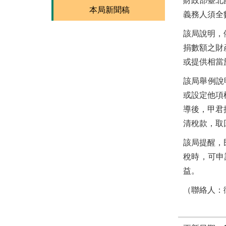
財政部臺北
本局新聞稿
義務人須全
該局說明，
捐數額之財
或提供相當
該局舉例說
或設定他項
導後，甲君
清稅款，取
該局提醒，
稅時，可申
益。
（聯絡人：徵