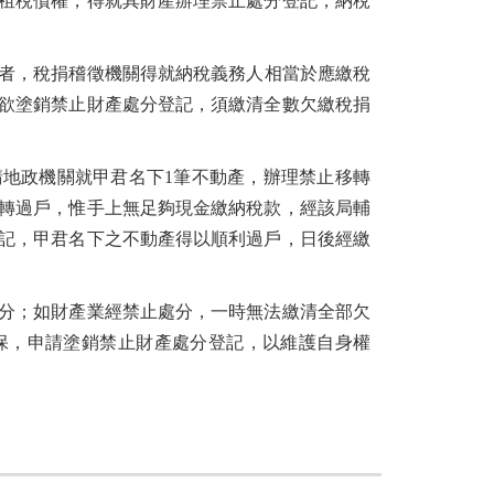
租稅債權，得就其財產辦理禁止處分登記，納稅
捐者，稅捐稽徵機關得就納稅義務人相當於應繳稅
欲塗銷禁止財產處分登記，須繳清全數欠繳稅捐
函請地政機關就甲君名下1筆不動產，辦理禁止移轉
轉過戶，惟手上無足夠現金繳納稅款，經該局輔
記，甲君名下之不動產得以順利過戶，日後經繳
分；如財產業經禁止處分，一時無法繳清全部欠
保，申請塗銷禁止財產處分登記，以維護自身權