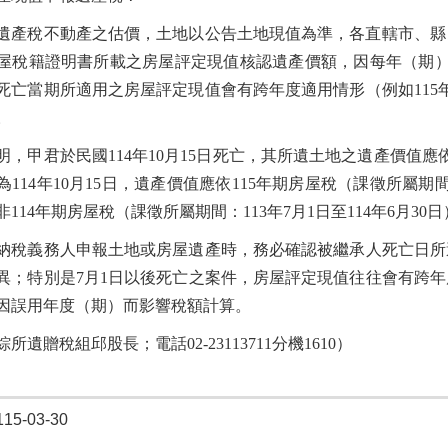
遺產稅不動產之估價，土地以公告土地現值為準，各直轄市、縣
屋稅籍證明書所載之房屋評定現值核認遺產價額，因每年（期）
故死亡當期所適用之房屋評定現值會有跨年度適用情形（例如115年期
。
明，甲君於民國114年10月15日死亡，其所遺土地之遺產價值應
114年10月15日，遺產價值應依115年期房屋稅（課徵所屬期間：
114年期房屋稅（課徵所屬期間：113年7月1日至114年6月3
納稅義務人申報土地或房屋遺產時，務必確認被繼承人死亡日所
異；特別是7月1日以後死亡之案件，房屋評定現值往往會有跨
因誤用年度（期）而影響稅額計算。
所遺贈稅組邱股長；電話02-23113711分機1610）
5-03-30