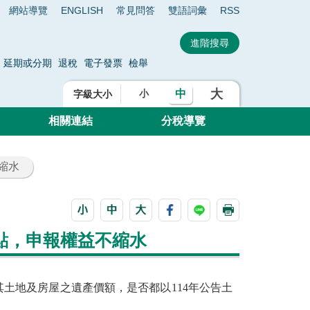
網站導覽
ENGLISH
常見問答
雙語詞彙
RSS
延期或分期
退稅
電子發票
檢舉
大
中
小
字級大小
相關連結
分稅導覽
縮水
點，申報權益不縮水
其土地及房屋之遺產價額，是否都以114年公告土