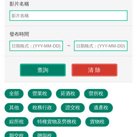
影片名稱
發布時間
~
全部
營業稅
菸酒稅
營所稅
其他
稅務行政
證交稅
遺產稅
綜所稅
特種貨物及勞務稅
貨物稅
期交稅
贈與稅