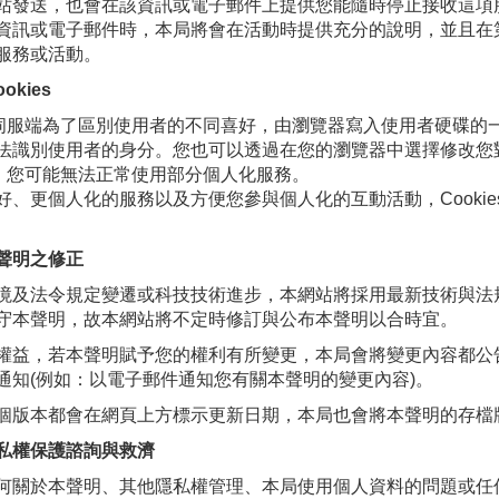
站發送，也會在該資訊或電子郵件上提供您能隨時停止接收這項
資訊或電子郵件時，本局將會在活動時提供充分的說明，並且在
服務或活動。
okies
es是伺服端為了區別使用者的不同喜好，由瀏覽器寫入使用者硬碟的一
法識別使用者的身分。您也可以透過在您的瀏覽器中選擇修改您對於
es，您可能無法正常使用部分個人化服務。
好、更個人化的服務以及方便您參與個人化的互動活動，Cooki
聲明之修正
境及法令規定變遷或科技技術進步，本網站將採用最新技術與法
守本聲明，故本網站將不定時修訂與公布本聲明以合時宜。
權益，若本聲明賦予您的權利有所變更，本局會將變更內容都公
通知(例如：以電子郵件通知您有關本聲明的變更內容)。
個版本都會在網頁上方標示更新日期，本局也會將本聲明的存檔
私權保護諮詢與救濟
何關於本聲明、其他隱私權管理、本局使用個人資料的問題或任何