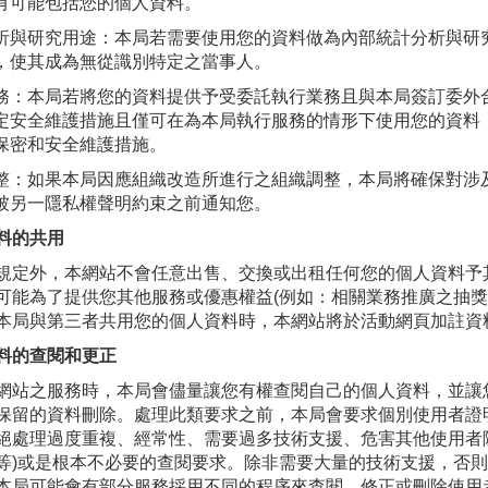
有可能包括您的個人資料。
析與研究用途：本局若需要使用您的資料做為內部統計分析與研
，使其成為無從識別特定之當事人。
務：本局若將您的資料提供予受委託執行業務且與本局簽訂委外
定安全維護措施且僅可在為本局執行服務的情形下使用您的資料
保密和安全維護措施。
整：如果本局因應組織改造所進行之組織調整，本局將確保對涉
被另一隱私權聲明約束之前通知您。
料的共用
規定外，本網站不會任意出售、交換或出租任何您的個人資料予
可能為了提供您其他服務或優惠權益(例如：相關業務推廣之抽獎
本局與第三者共用您的個人資料時，本網站將於活動網頁加註資
料的查閱和更正
網站之服務時，本局會儘量讓您有權查閱自己的個人資料，並讓
保留的資料刪除。處理此類要求之前，本局會要求個別使用者證
絕處理過度重複、經常性、需要過多技術支援、危害其他使用者
等)或是根本不必要的查閱要求。除非需要大量的技術支援，否
本局可能會有部分服務採用不同的程序來查閱、修正或刪除使用