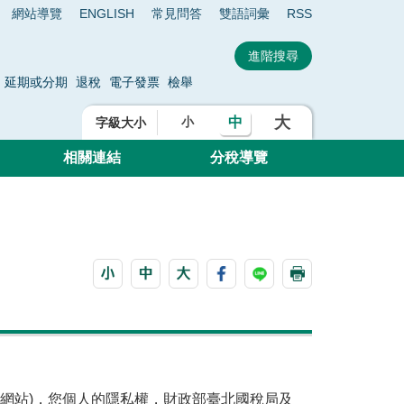
網站導覽
ENGLISH
常見問答
雙語詞彙
RSS
延期或分期
退稅
電子發票
檢舉
大
中
小
字級大小
相關連結
分稅導覽
網站)，您個人的隱私權，財政部臺北國稅局及