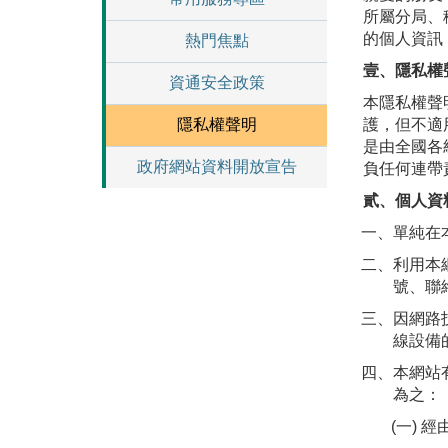
所屬分局、
的個人資訊
熱門焦點
壹、隱私權
資通安全政策
本隱私權聲
隱私權聲明
護，但不適
是由全國各
政府網站資料開放宣告
負任何連帶
貳、個人資
一、單純在
二、利用本
號、聯
三、因網路
線設備
四、本網站
為之：
(一) 