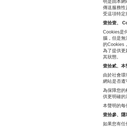
明是由本網
傳送服務性
受這項特定
壹拾壹、 Co
Cooki
腦，但是無
的Cooki
為了提供更
其狀態。
壹拾貳、本
由於社會環
網站是否遵
為保障您的
供更明確的
本聲明的每
壹拾參、隱
如果您有任