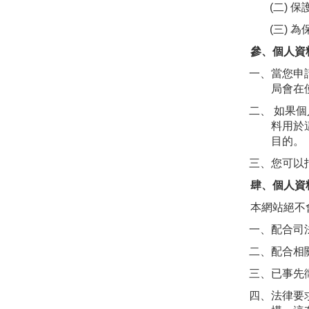
(二)
(三) 
參、個人資
一、當您申
局會在
二、 如果
料用於
目的。
三、您可以
肆、個人資
本網站絕不
一、配合司
二、配合相
三、已事先
四、法律要