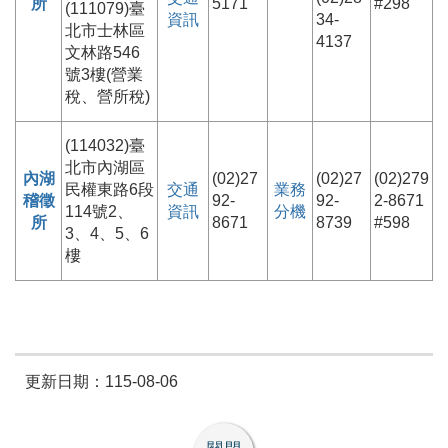
所
5171
#298
(111079)臺
資訊
34-
北市士林區
4137
文林路546
號3樓(營業
稅、營所稅)
(114032)臺
北市內湖區
內湖
(02)27
(02)27
(02)279
民權東路6段
交通
業務
稽徵
92-
92-
2-8671
114號2、
資訊
分機
所
8671
8739
#598
3、4、5、6
樓
更新日期：115-08-06