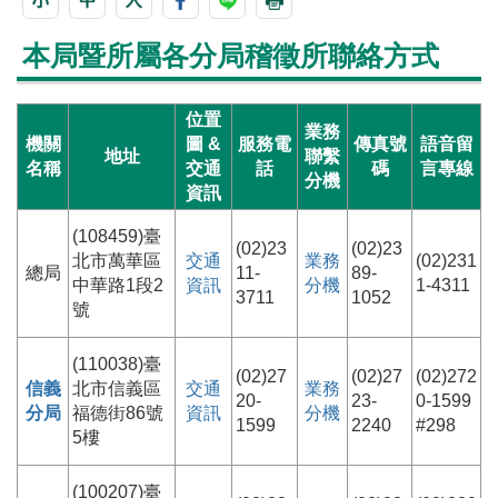
本局暨所屬各分局稽徵所聯絡方式
位置
業務
機關
圖 &
服務電
傳真號
語音留
地址
聯繫
名稱
交通
話
碼
言
專線
分機
資訊
(108459)臺
(02)23
(02)23
北市萬華區
交通
業務
(02)231
總局
11-
89-
中華路1段2
資訊
分機
1-4311
3711
1052
號
(110038)臺
(02)27
(02)27
(02)272
信義
北市信義區
交通
業務
20-
23-
0-1599
分局
福德街86號
資訊
分機
1599
2240
#298
5樓
(100207)臺