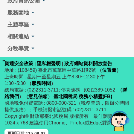
政府資訊公開
服務園地
主題專區
相關連結
分稅導覽
:::
資通安全政策
|
隱私權聲明
|
政府網站資料開放宣告
地址 : (108459) 臺北市萬華區中華路1段2號
（
位置圖
）
上班時間 : 星期一至星期五 上午8:30~12:30下午
1:30~5:30
（
服務時間
）
總局電話 : (02)2311-3711; 傳真號碼 : (02)2389-1052
（
聯
絡我們
）
（
意見信箱
）
臺北國稅局 稅務小精靈(FB)
國地稅免付費電話 : 0800-000-321（稅務問題，限辦公時間
提供服務）；手機請撥市話號碼 : (02)2311-3711
Copyright© 財政部臺北國稅局 版權所有 最佳瀏覽解析度
1024 x 768 建議使用Chrome、Firefox或Edge瀏覽器
更新日期:115-08-07