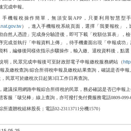
速完成申報。
，手機報稅操作簡單，無須安裝APP，只要利用智慧型
x.nat.gov.tw
），進入手機報稅系統頁面，選擇「我要報稅」，
動自然人憑證」完成身分驗證後，即可下載「稅額估算表」，檢
序完成並執行「申報資料上傳」，待手機畫面出現「申報成功」
資料，編修後同樣依指示步驟操作，輸入繳、退稅資料後，點選
說明，民眾完成申報後可至財政部電子申報繳稅服務網站（
http
申報及繳稅查詢/綜合所得稅申報及繳稅結果查詢，確認是否申
天，民眾可於繳稅次日起第3日工作日再查詢。
，建議採用網路申報綜合所得稅的民眾，務必確認是否已申報上
客服「啵兒棒」線上查詢，亦可撥打免付費服務電話0809-099-
所遺贈稅組林股長；電話02-23113711分機1570）
5-05-25