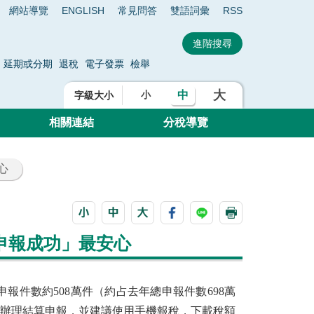
網站導覽
ENGLISH
常見問答
雙語詞彙
RSS
延期或分期
退稅
電子發票
檢舉
大
中
小
字級大小
相關連結
分稅導覽
心
申報成功」最安心
申報件數約508萬件（約占去年總申報件數698萬
速辦理結算申報，並建議使用手機報稅，下載稅額