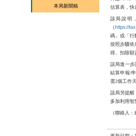
本局新聞稿
估算表，快
該局說明
（
https://ta
碼」或「行
按照步驟依
得、扣除額
該局進一步
結算申報/
需2個工作
該局另提醒
多加利用智慧
（聯絡人：綜
更新日期：11