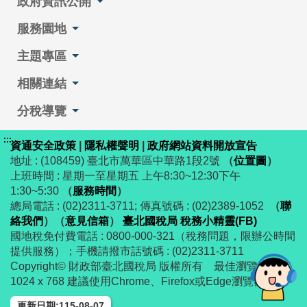
政府資訊公開
服務園地
主題專區
相關連結
分稅導覽
:::
資通安全政策
|
隱私權聲明
|
政府網站資料開放宣告
地址 : (108459) 臺北市萬華區中華路1段2號
（
位置圖
）
上班時間 : 星期一至星期五 上午8:30~12:30下午
1:30~5:30
（
服務時間
）
總局電話 : (02)2311-3711; 傳真號碼 : (02)2389-1052
（
聯
絡我們
）
（
意見信箱
）
臺北國稅局 稅務小精靈(FB)
國地稅免付費電話 : 0800-000-321（稅務問題，限辦公時間
提供服務）；手機請撥市話號碼 : (02)2311-3711
Copyright© 財政部臺北國稅局 版權所有 最佳瀏覽解析度
1024 x 768 建議使用Chrome、Firefox或Edge瀏覽器
更新日期:115-08-07