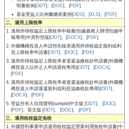
明書範例[
ODT
]、[
DOC
]、[
PDF
]
基金受益人比例彙總表案例[
ODS
]、[
XLS
]、[
PDF
]
二、適用上限稅率
適用所得稅協定上限稅率申報書(扣繳義務人辦理扣繳申
報專用)中英對照版[
ODT
]、[
DOCX
]、[
PDF
]
外國機構投資人申請預先核准適用所得稅協定股利或利
息上限稅率申請書[
ODT
]、[
DOC
]、[
PDF
]
適用所得稅協定上限稅率者退還溢繳稅款申請書(外國機
構投資人以外之人申請退稅專用)[
ODT
]、[
DOCX
]、
[
PDF
]
適用所得稅協定上限稅率者退還溢繳稅款申請書(外國機
構投資人申請退還股利或利息溢繳稅款專用)[
ODT
]、
[
DOCX
]、[
PDF
]
受益所有人自我聲明[sample]中文版 [
ODT
]、 [
DOC
]、
[
PDF
]、英文版 [
ODT
]、 [
DOC
]、 [
PDF
]
三、適用租稅協定免稅
外國營利事業申請適用租稅協定營業利潤免稅申請書(中