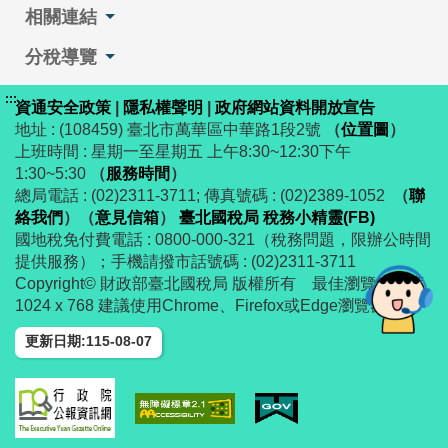
相關連結
分稅導覽
:::
資通安全政策
|
隱私權聲明
|
政府網站資料開放宣告
地址 : (108459) 臺北市萬華區中華路1段2號
（
位置圖
）
上班時間 : 星期一至星期五 上午8:30~12:30下午
1:30~5:30
（
服務時間
）
總局電話 : (02)2311-3711; 傳真號碼 : (02)2389-1052
（
聯
絡我們
）
（
意見信箱
）
臺北國稅局 稅務小精靈(FB)
國地稅免付費電話 : 0800-000-321（稅務問題，限辦公時間
提供服務）；手機請撥市話號碼 : (02)2311-3711
Copyright© 財政部臺北國稅局 版權所有 最佳瀏覽解析度
1024 x 768 建議使用Chrome、Firefox或Edge瀏覽器
更新日期:115-08-07