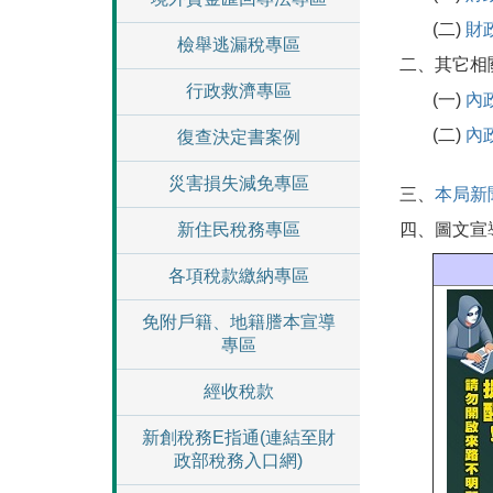
(二)
財
檢舉逃漏稅專區
二、其它相
行政救濟專區
(一)
內
(二)
內
復查決定書案例
災害損失減免專區
三、
本局新
新住民稅務專區
四、圖文宣
各項稅款繳納專區
免附戶籍、地籍謄本宣導
專區
經收稅款
新創稅務E指通(連結至財
政部稅務入口網)