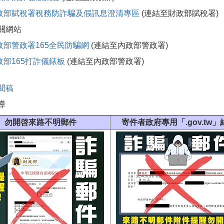
政部賦稅署稅務防詐騙及假訊息澄清專區
(連結至財政部賦稅署)
關網站
政部警政署165全民防騙網
(連結至內政部警政署)
政部165打詐儀錶板
(連結至內政部警政署)
聞稿
導
勿開啓來路不明郵件
寄件者政府專用「.gov.tw」