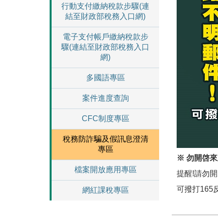
行動支付繳納稅款步驟(連
結至財政部稅務入口網)
電子支付帳戶繳納稅款步
驟(連結至財政部稅務入口
網)
多國語專區
案件進度查詢
CFC制度專區
稅務防詐騙及假訊息澄清
專區
※ 勿開啓
檔案開放應用專區
提醒!請勿
可撥打165
網紅課稅專區