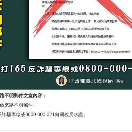
來路不明郵件文宣內容：
開啟來路不明郵件！
反詐騙專線或0800-000-321向國稅局求證。