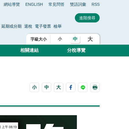
網站導覽
ENGLISH
常見問答
雙語詞彙
RSS
延期或分期
退稅
電子發票
檢舉
大
中
小
字級大小
相關連結
分稅導覽