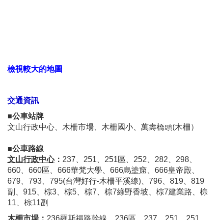
檢視較大的地圖
交通資訊
■公車站牌
文山行政中心、木柵市場、木柵國小、萬壽橋頭(木柵）
■公車路線
文山行政中心
：
237、251、251區、252、282、298、
660、660區、666華梵大學、666烏塗窟、666皇帝殿、
679、793、795(台灣好行-木柵平溪線)、796、819、819
副、915、棕3、棕5、棕7、棕7綠野香坡、棕7建業路、棕
11、棕11副
木柵市場
：
236羅斯福路幹線、236區、237、251、251