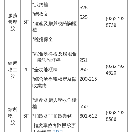
*服務檯
526
*總收文
服務
525
(02)2792-
管理
5F
*遺產及贈與稅諮詢櫃
8739
股
檯
*稅捐保全
*綜合所得稅及房地合
一稅諮詢櫃檯
251
綜所
(02)2792-
稅二
2F
*全功能櫃檯
250
4620
股
*綜合所得稅核定及徵
200-215
收業務
*遺產及贈與稅收件櫃
檯
650
綜所
(02)8792-
稅一
6F
*扣繳及非扣繳業務
601-612
8586
股
扣繳單位各路段承辦
人分機表[
PDF
]