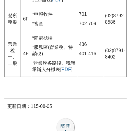
*申報收件
701
營所
(02)8792-
6F
稅股
8586
*審查
702-709
*簡易櫃檯
營業
436
*服務區(營業稅、特
稅
(02)8791-
4F
銷稅)
401-416
一、
8402
營業稅各路段、稅籍
二股
承辦人分機表[
PDF
]
更新日期：115-08-05
關閉