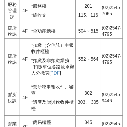
服務
*服務檯
201
(02)2545-
管理
4F
7065
*總收文
115、116
課
綜所
(02)2547-
4F
*全功能櫃檯
504 ~ 515
稅課
4795
*扣繳（含信託）申報
收件櫃檯
綜所
(02)2547-
4F
552 ~ 564
*扣繳及非扣繳業務
稅課
4795
扣繳單位各路段承辦
人分機表[
PDF
]
*營所稅申報收件、審
查
302
營所
(02)2545-
4F
稅課
9446
*遺產及贈與稅收件櫃
303、 305
檯
*簡易櫃檯
845
營業
(02)2545-
3F