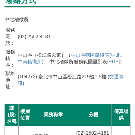
聯絡方式
中北稽徵所
服務
電
(02) 2502-4181
話：
服務
中山區（松江路以東）（
中山區轄區路段表(中北、
轄
中南稽徵所)
；中北稽徵所服務範圍里別表[
PDF
]）
區：
聯絡
(104272) 臺北市中山區松江路219號1-5樓 (
交通資
地
訊
)
址：
課
樓層
傳真號
(股)
業務職掌
分機
位置
碼
名稱
(02) 2502-4181