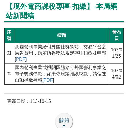
【境外電商課稅專區-扣繳】-本局網
站新聞稿
序
發布
標題
號
日
我國營利事業給付外國社群網站、交易平台之
107/0
01
廣告費用，應依所得稅法規定辦理扣繳及申報
1/25
[
PDF
]
國內營利事業或機關團體給付外國營利事業之
107/0
02
電子勞務價款，如未依規定扣繳稅款，請儘速
4/02
自動補繳補報[
PDF
]
更新日期：113-10-15
關閉