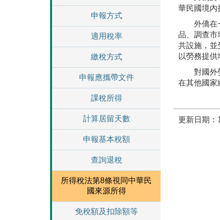
華民國境內
申報方式
外僑在一課
品、調查市
適用稅率
共設施，並
以勞務提供
繳稅方式
對國外勞務
申報應攜帶文件
在其他國家
課稅所得
計算居留天數
更新日期：11
申報基本稅額
查詢退稅
所得稅法第8條視同中華民
國來源所得
免稅額及扣除額等