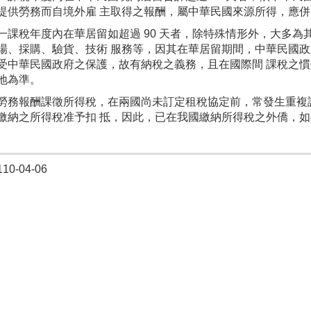
提供勞務而自境外雇 主取得之報酬，屬中華民國來源所得，應
稅年度內在華居留如超過 90 天者，除特殊情形外，大多為其
場、採購、驗貨、技術 服務等，因其在華居留期間，中華民國
受中華民國政府之保護，故有納稅之義務，且在國際間 課稅之
地為準。
報酬課徵所得稅，在兩國尚未訂定租稅協定前，常發生重複課
繳納之所得稅准予扣 抵，因此，已在我國繳納所得稅之外僑，如
0-04-06