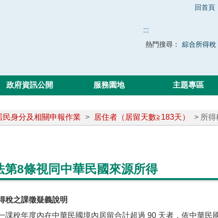
回首頁
:::
熱門搜尋：
綜合所得稅
政府資訊公開
服務園地
主題專區
居民身分及相關申報作業
>
居住者（居留天數≧183天）
> 所
法第8條視同中華民國來源所得
得稅之課徵疑義說明
年度內在中華民國境內居留合計超過 90 天者，依中華民國 所得