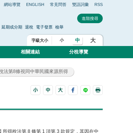
網站導覽
ENGLISH
常見問答
雙語詞彙
RSS
延期或分期
退稅
電子發票
檢舉
大
中
小
字級大小
相關連結
分稅導覽
得稅法第8條視同中華民國來源所得
稅法第 8 條第 1 項第 3 款規定，其因在中