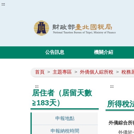
:::
公告訊息
機關介紹
首頁
>
主題專區
>
外僑個人綜所稅
>
稅務
:::
:::
居住者（居留天數
≧183天）
所得稅
申報地點
外僑綜合所
申報納稅時間
外僑於一課稅