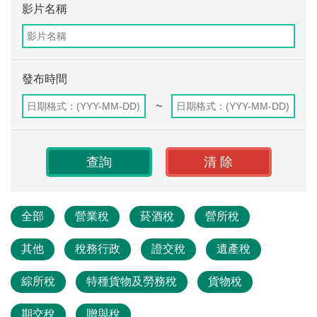
影片名稱
發布時間
~
全部
營業稅
菸酒稅
營所稅
其他
稅務行政
證交稅
遺產稅
綜所稅
特種貨物及勞務稅
貨物稅
期交稅
贈與稅