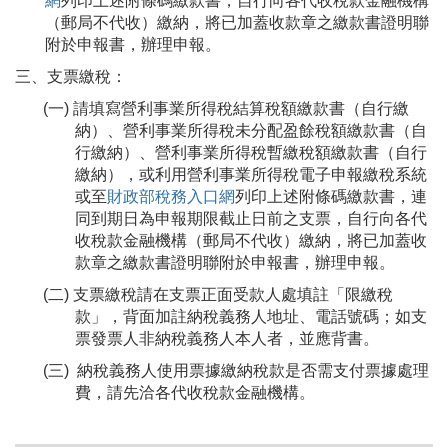
網
列印上述附條碼繳款書，自行向各代收稅款金融機構
（郵局不代收）繳納，將已加蓋收款章之繳款書證明聯
附於申報書，辦理申報。
三、支票繳稅：
(一) 請填寫營利事業所得稅結算稅額繳款書（自行繳
納）、營利事業所得稅未分配盈餘稅額繳款書（自
行繳納）、營利事業所得稅暫繳稅額繳款書（自行
繳納），或利用營利事業所得稅電子申報繳稅系統
或至
財政部稅務入口網
列印上述附條碼繳款書，連
同到期日為申報期限截止日前之支票，自行向各代
收稅款金融機構（郵局不代收）繳納，將已加蓋收
款章之繳款書證明聯附於申報書，辦理申報。
(二) 支票繳稅請在支票正面受款人處填註「限繳稅
款」，背面加註納稅義務人地址、電話號碼；如支
票發票人非納稅義務人本人者，並應背書。
(三) 納稅義務人使用票據繳納稅款是否需支付票據處理
費，請先洽各代收稅款金融機構。