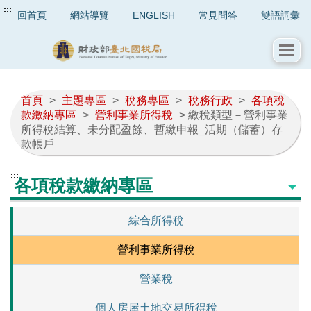
:::
回首頁
網站導覽
ENGLISH
常見問答
雙語詞彙
首頁
>
主題專區
>
稅務專區
>
稅務行政
>
各項稅
款繳納專區
>
營利事業所得稅
> 繳稅類型－營利事業
所得稅結算、未分配盈餘、暫繳申報_活期（儲蓄）存
款帳戶
:::
各項稅款繳納專區
綜合所得稅
營利事業所得稅
營業稅
個人房屋土地交易所得稅