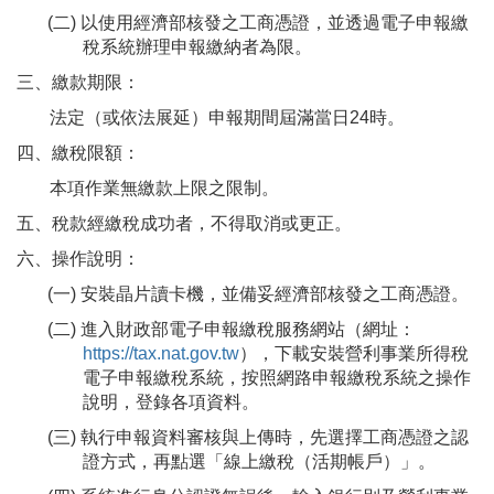
(二) 以使用經濟部核發之工商憑證，並透過電子申報繳
稅系統辦理申報繳納者為限。
三、繳款期限：
法定（或依法展延）申報期間屆滿當日24時。
四、繳稅限額：
本項作業無繳款上限之限制。
五、稅款經繳稅成功者，不得取消或更正。
六、操作說明：
(一) 安裝晶片讀卡機，並備妥經濟部核發之工商憑證。
(二) 進入財政部電子申報繳稅服務網站（網址：
https://tax.nat.gov.tw
），下載安裝營利事業所得稅
電子申報繳稅系統，按照網路申報繳稅系統之操作
說明，登錄各項資料。
(三) 執行申報資料審核與上傳時，先選擇工商憑證之認
證方式，再點選「線上繳稅（活期帳戶）」。