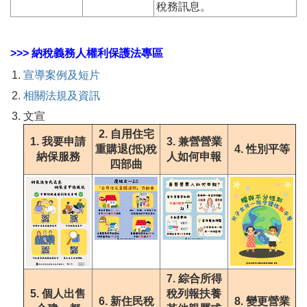
稅務訊息。
>>> 納稅義務人權利保護法專區
宣導案例及短片
相關法規及資訊
文宣
2. 自用住宅
1. 我要申請
3. 兼營營業
重購退(抵)稅
4. 性別平等
納保服務
人如何申報
四部曲
7. 綜合所得
5. 個人出售
稅列報扶養
6. 新住民稅
8. 變更營業