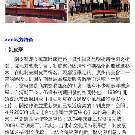
>>> 地方特色
1.剝皮寮
剝皮寮即今萬華區康定路、廣州街及昆明街所包圍之街
廓，據地方耆老所言，剝皮寮乃因清朝時期福州商船運進杉
木，在此剝去樹皮而得名。現鄰近康定路、廣州街交會口一
帶的路段，則因早期發展為煤炭販售散地而通稱「土炭
市」，當時曾是商業交易熱絡的街坊，擁有不少精緻洋樓房
屋，自清朝至今，仍保有初期開發的空間特色。 1999年開
始臺北市政府組成【推動剝皮寮古街歷史風貌維護專案小
組】，開始修復並重新規劃已接近廢棄的﹝剝皮寮﹞空間，
並於2003年成立【台北市鄉土教育中心】以作為﹝剝皮
寮﹞歷史街區管理營運單位；2004年東側工程修復完成，
2008年西側完工。為此，台北市文化局特別舉辦﹝剝皮竂
藝條通-古街文化節﹞，結合傳統與創新、歷史與創意，希