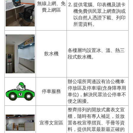
無線上網、免
提供電腦、印表機及讀卡
費上網區
機免費供民眾上網查詢或
以自然人憑證下載、列印
所需資料。
各樓層均設置冰、溫、熱三
飲水機
段式飲水機。
辦公場所周邊設有洽公機車
停放區及停車場(含身障專用
停車服務
車位)，解決民眾洽公停車不
便之困擾。
整齊排列的開放式書表文宣
櫃，隨時有專人補足，並放
宣導文宣區
置各稅宣導摺頁、手冊等資
料，提供民眾最新最正確的