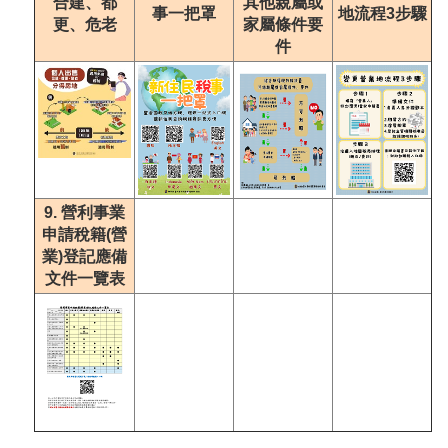
合建、都
其他親屬或
事一把罩
地流程3步驟
更、危老
家屬條件要
件
9. 營利事業
申請稅籍(營
業)登記應備
文件一覽表