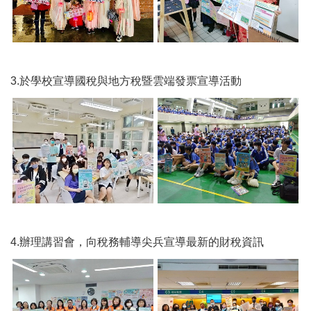
3.於學校宣導國稅與地方稅暨雲端發票宣導活動
4.辦理講習會，向稅務輔導尖兵宣導最新的財稅資訊