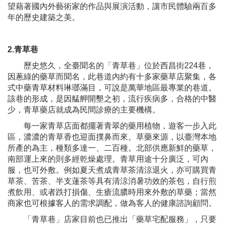
望藉著國內外藝術家的作品與展演活動，讓市民體驗兩百多
年的歷史建築之美。
2.青草巷
歷史悠久，全臺聞名的「青草巷」位於西昌街224巷，
因蔥綠的藥草而聞名，此巷道內約有十多家藥草店聚集，各
式中藥青草材料琳瑯滿目，可說是萬華地區最專業的巷道。
該巷的形成，是因艋舺開墾之初，流行疾病多，合格的中醫
少，青草藥店就成為民間診療的主要機構。
每一家青草店面都擺著青翠的藥用植物，遊客一步入此
區，濃濃的青草香也迎面撲鼻而來。草藥來源，以臺灣本地
所產的為主，種類多達一、二百種。北部供應新鮮的藥草，
南部運上來的則多經乾燥處理。青草用途十分廣泛，可內
服，也可外敷。例如夏天煮成青草茶清涼退火，亦可購買青
草茶、苦茶、半支蓮茶等具有清涼消暑功效的茶包，自行煎
煮飲用、或者跌打損傷、生瘡流膿時用來外敷的草藥；當然
商家也可根據客人的需求調配，做為客人的健康諮詢顧問。
「青草巷」店家目前也已推出「藥草宅配服務」，只要