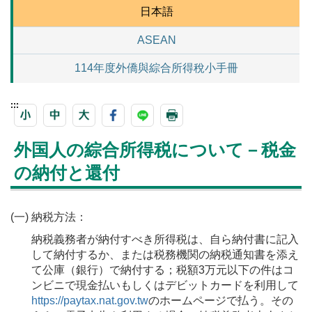
日本語
ASEAN
114年度外僑與綜合所得稅小手冊
:::
外国人の綜合所得税について－税金
の納付と還付
(一) 納税方法：
納税義務者が納付すべき所得税は、自ら納付書に記入
して納付するか、または税務機関の納税通知書を添え
て公庫（銀行）で納付する；税額3万元以下の件はコ
ンビニで現金払いもしくはデビットカードを利用して
https://paytax.nat.gov.tw
のホームページで払う。その