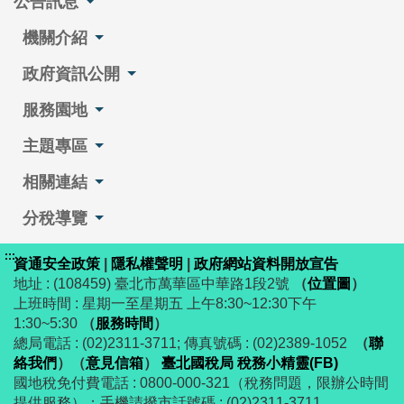
公告訊息
機關介紹
政府資訊公開
服務園地
主題專區
相關連結
分稅導覽
:::
資通安全政策
|
隱私權聲明
|
政府網站資料開放宣告
地址 : (108459) 臺北市萬華區中華路1段2號
（
位置圖
）
上班時間 : 星期一至星期五 上午8:30~12:30下午
1:30~5:30
（
服務時間
）
總局電話 : (02)2311-3711; 傳真號碼 : (02)2389-1052
（
聯
絡我們
）
（
意見信箱
）
臺北國稅局 稅務小精靈(FB)
國地稅免付費電話 : 0800-000-321（稅務問題，限辦公時間
提供服務）；手機請撥市話號碼 : (02)2311-3711