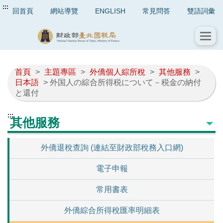
:::
回首頁
網站導覽
ENGLISH
常見問答
雙語詞彙
首頁
>
主題專區
>
外僑個人綜所稅
>
其他服務
>
日本語
> 外国人の綜合所得税について－税金の納付
と還付
:::
其他服務
外僑退稅查詢 (連結至財政部稅務入口網)
電子申報
常用書表
外僑綜合所得稅匯率明細表