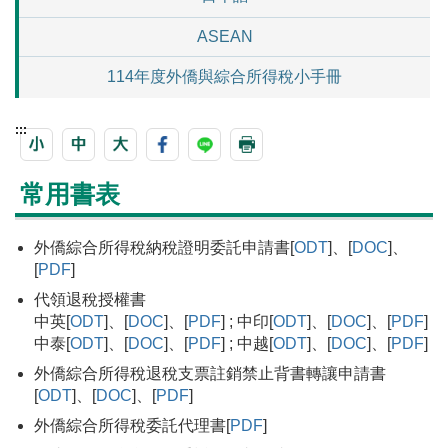
ASEAN
114年度外僑與綜合所得稅小手冊
:::
常用書表
外僑綜合所得稅納稅證明委託申請書[
ODT
]、[
DOC
]、
[
PDF
]
代領退稅授權書
中英[
ODT
]、[
DOC
]、[
PDF
] ; 中印[
ODT
]、[
DOC
]、[
PDF
]
中泰[
ODT
]、[
DOC
]、[
PDF
] ; 中越[
ODT
]、[
DOC
]、[
PDF
]
外僑綜合所得稅退稅支票註銷禁止背書轉讓申請書
[
ODT
]、[
DOC
]、[
PDF
]
外僑綜合所得稅委託代理書[
PDF
]