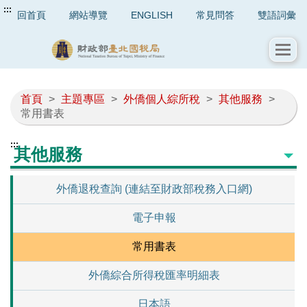
:::
回首頁
網站導覽
ENGLISH
常見問答
雙語詞彙
首頁
>
主題專區
>
外僑個人綜所稅
>
其他服務
>
常用書表
:::
其他服務
外僑退稅查詢 (連結至財政部稅務入口網)
電子申報
常用書表
外僑綜合所得稅匯率明細表
日本語