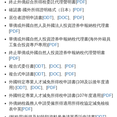
終止外僑綜合所得稅委託代理聲明書[
PDF
]
確認書-國外所得證明格式（日本）[
PDF
]
居住者證明申請書[
ODT
]、[
DOC
]、[
PDF
]
華僑或外國自然人及外國法人投資證券申報納稅代理書
[
PDF
]
華僑或外國自然人投資證券申報納稅代理書(海外外籍員
工集合投資專戶專用)[
PDF
]
終止華僑或外國自然人投資證券申報納稅代理聲明書
[
PDF
]
複合式委任書[
ODT
]、[
DOC
]、[
PDF
]
複合式申請書[
ODT
]、[
DOC
]、[
PDF
]
外國特定專業人才減免所得稅申請書(108及以後年度適
用) [
ODT
]、[
DOC
]、[
PDF
]
外國特定專業人才減免所得稅申請書(107年度適用)[
PDF
]
外僑納稅義務人申請受僱所得適用所得稅協定減免檢核
表中英[
PDF
]
(報稅用)所得及扣除額資料參考清單委託申請書[
ODT
]、