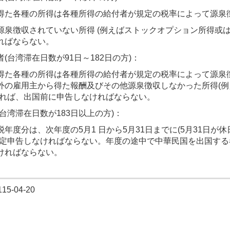
得た各種の所得は各種所得の給付者が規定の税率によって源泉
源泉徴収されていない所得 (例えばストックオプション所得或
ればならない。
住者(台湾滞在日数が91日～182日の方)：
得た各種の所得は各種所得の給付者が規定の税率によって源泉
外の雇用主から得た報酬及びその他源泉徴収しなかった所得(
あれば、出国前に申告しなければならない。
者(台湾滞在日数が183日以上の方)：
税年度分は、次年度の5月1 日から5月31日までに(5月31日
確定申告しなければならない。年度の途中で中華民国を出国す
ければならない。
5-04-20