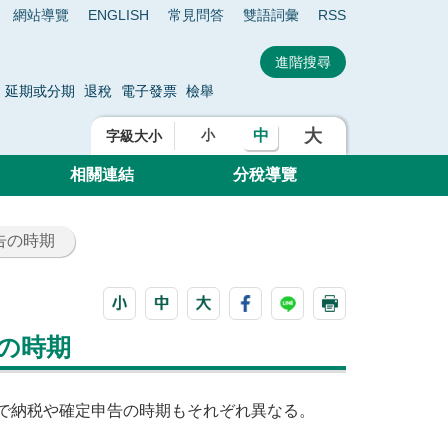
網站導覽
ENGLISH
常見問答
雙語詞彙
RSS
延期或分期
退稅
電子發票
檢舉
大
中
小
字級大小
相關連結
分稅導覽
告の時期
の時期
で納税や確定申告の時期もそれぞれ異なる。