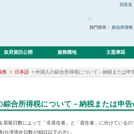
回首頁
:::
熱門搜尋：
綜合所得稅
政府資訊公開
服務園地
主題專區
服務
>
日本語
> 外国人の綜合所得税について－納税または申
の綜合所得税について－納税または申告
を居留日数によって「非居住者」と「居住者」に分けているの
住者(台湾滞在日数が90日以下の方)：