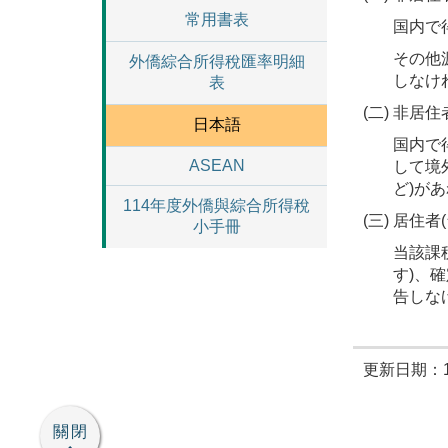
常用書表
国内で
その他
外僑綜合所得稅匯率明細
しなけ
表
(二) 非居
日本語
国内で
ASEAN
して境
ど)が
114年度外僑與綜合所得稅
(三) 居住
小手冊
当該課
す)、
告しな
更新日期：11
關閉