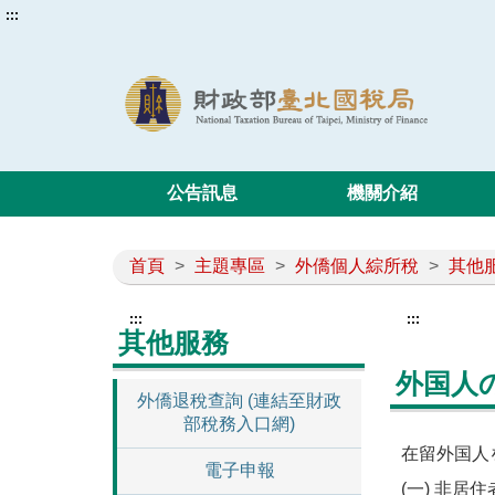
:::
公告訊息
機關介紹
首頁
>
主題專區
>
外僑個人綜所稅
>
其他
:::
:::
其他服務
外国人
外僑退稅查詢 (連結至財政
部稅務入口網)
在留外国人
電子申報
(一) 非居