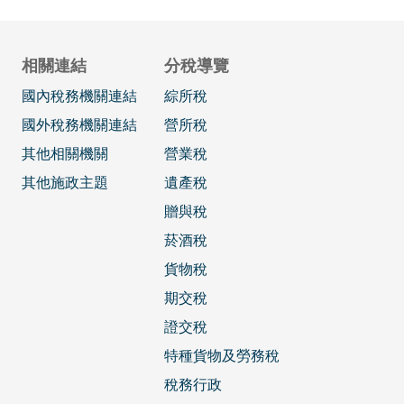
相關連結
分稅導覽
國內稅務機關連結
綜所稅
國外稅務機關連結
營所稅
其他相關機關
營業稅
其他施政主題
遺產稅
贈與稅
菸酒稅
貨物稅
期交稅
證交稅
特種貨物及勞務稅
稅務行政