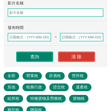
影片名稱
發布時間
~
全部
營業稅
菸酒稅
營所稅
其他
稅務行政
證交稅
遺產稅
綜所稅
特種貨物及勞務稅
貨物稅
期交稅
贈與稅