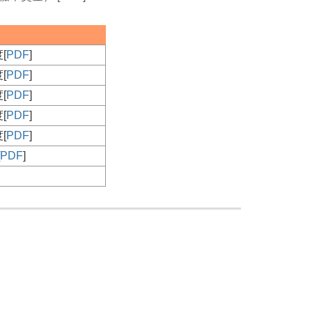
[
PDF
]
[
PDF
]
[
PDF
]
[
PDF
]
[
PDF
]
PDF
]