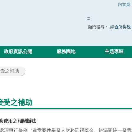
回首頁
:::
熱門搜尋：
綜合所得稅
政府資訊公開
服務園地
主題專區
接受之補助
接受之補助
助費用之相關辦法
處理暫行條例（違章案件舉發人財務罰鍰獎金、短漏開統一發票檢