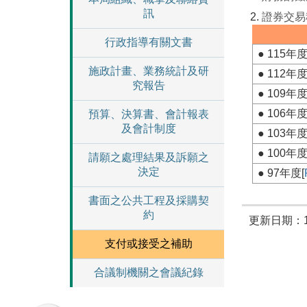
訊
證券交易
行政指導有關文書
● 115年度
施政計畫、業務統計及研
● 112年度
究報告
● 109年度
● 106年度
預算、決算書、會計報表
及會計制度
● 103年度
● 100年度
請願之處理結果及訴願之
決定
● 97年度[
書面之公共工程及採購契
約
更新日期：11
支付或接受之補助
合議制機關之會議紀錄