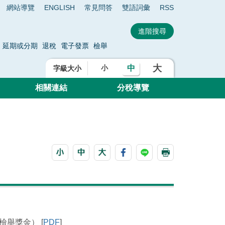
網站導覽
ENGLISH
常見問答
雙語詞彙
RSS
延期或分期
退稅
電子發票
檢舉
大
中
小
字級大小
相關連結
分稅導覽
舉獎金） [
PDF
]