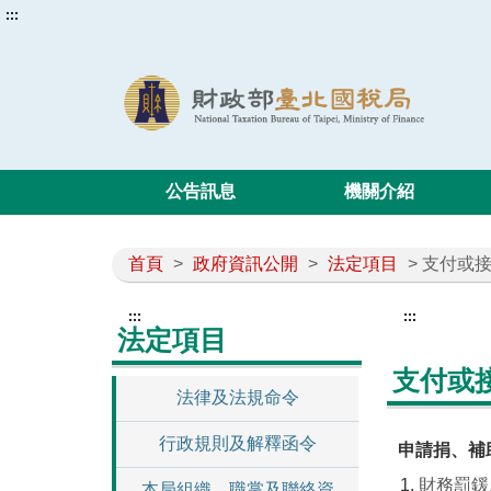
:::
公告訊息
機關介紹
首頁
>
政府資訊公開
>
法定項目
> 支付或
:::
:::
法定項目
支付或
法律及法規命令
行政規則及解釋函令
申請捐、補
財務罰鍰
本局組織、職掌及聯絡資