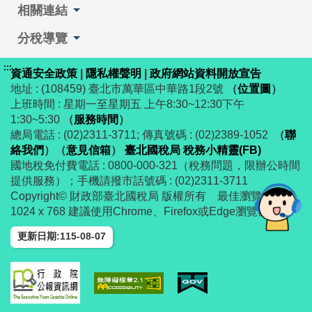
相關連結
分稅導覽
:::
資通安全政策
|
隱私權聲明
|
政府網站資料開放宣告
地址 : (108459) 臺北市萬華區中華路1段2號
（
位置圖
）
上班時間 : 星期一至星期五 上午8:30~12:30下午
1:30~5:30
（
服務時間
）
總局電話 : (02)2311-3711; 傳真號碼 : (02)2389-1052
（
聯
絡我們
）
（
意見信箱
）
臺北國稅局 稅務小精靈(FB)
國地稅免付費電話 : 0800-000-321（稅務問題，限辦公時間
提供服務）；手機請撥市話號碼 : (02)2311-3711
Copyright© 財政部臺北國稅局 版權所有 最佳瀏覽解析度
1024 x 768 建議使用Chrome、Firefox或Edge瀏覽器
更新日期:115-08-07