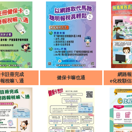
保卡註冊完成
網路
健保卡嘛也通
路報稅嘛ㄟ通
e化稅額