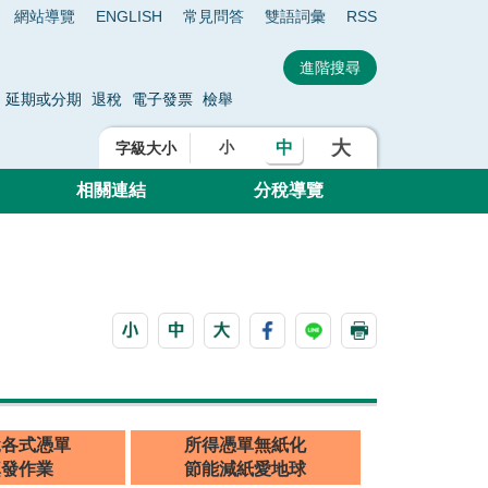
網站導覽
ENGLISH
常見問答
雙語詞彙
RSS
延期或分期
退稅
電子發票
檢舉
大
中
小
字級大小
相關連結
分稅導覽
稅各式憑單
所得憑單無紙化
填發作業
節能減紙愛地球