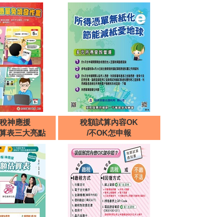
報稅神應援
稅額試算內容OK
估算表三大亮點
/不OK怎申報