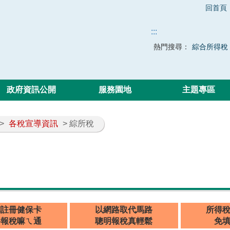
回首頁
:::
熱門搜尋：
綜合所得稅
政府資訊公開
服務園地
主題專區
>
各稅宣導資訊
> 綜所稅
網註冊健保卡
以網路取代馬路
所得
路報稅嘛ㄟ通
聰明報稅真輕鬆
免