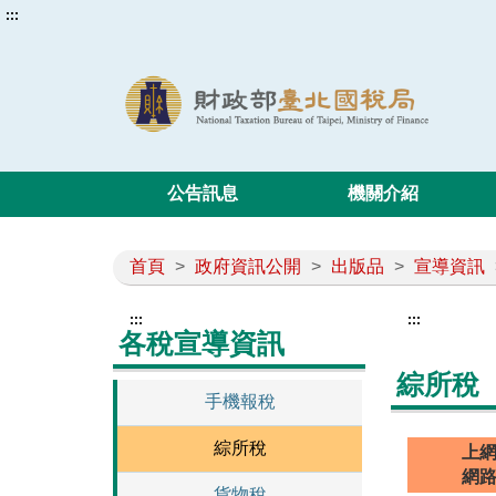
:::
公告訊息
機關介紹
首頁
>
政府資訊公開
>
出版品
>
宣導資訊
:::
:::
各稅宣導資訊
綜所稅
手機報稅
綜所稅
上
網
貨物稅