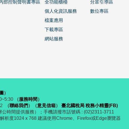
內部控制聲明書專區
全功能櫃檯
分眾引導區
個人化資訊服務
數位專區
檔案應用
下載專區
網站服務
圖
）
~5:30
（
服務時間
）
52
（
聯絡我們
）
（
意見信箱
）
臺北國稅局 稅務小精靈(FB)
辦公時間提供服務）；手機請撥市話號碼 : (02)2311-3711
度1024 x 768 建議使用Chrome、Firefox或Edge瀏覽器