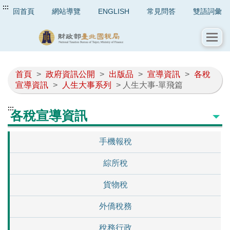
:::
回首頁
網站導覽
ENGLISH
常見問答
雙語詞彙
首頁
>
政府資訊公開
>
出版品
>
宣導資訊
>
各稅
宣導資訊
>
人生大事系列
> 人生大事-單飛篇
:::
各稅宣導資訊
手機報稅
綜所稅
貨物稅
外僑稅務
稅務行政