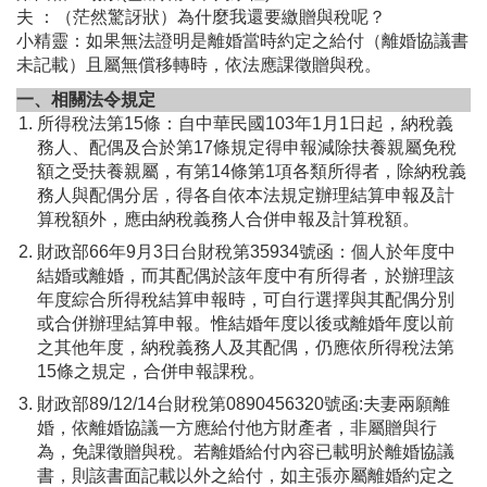
夫 ：（茫然驚訝狀）為什麼我還要繳贈與稅呢？
小精靈：如果無法證明是離婚當時約定之給付（離婚協議書
未記載）且屬無償移轉時，依法應課徵贈與稅。
一、相關法令規定
所得稅法第15條：自中華民國103年1月1日起，納稅義
務人、配偶及合於第17條規定得申報減除扶養親屬免稅
額之受扶養親屬，有第14條第1項各類所得者，除納稅義
務人與配偶分居，得各自依本法規定辦理結算申報及計
算稅額外，應由納稅義務人合併申報及計算稅額。
財政部66年9月3日台財稅第35934號函：個人於年度中
結婚或離婚，而其配偶於該年度中有所得者，於辦理該
年度綜合所得稅結算申報時，可自行選擇與其配偶分別
或合併辦理結算申報。惟結婚年度以後或離婚年度以前
之其他年度，納稅義務人及其配偶，仍應依所得稅法第
15條之規定，合併申報課稅。
財政部89/12/14台財稅第0890456320號函:夫妻兩願離
婚，依離婚協議一方應給付他方財產者，非屬贈與行
為，免課徵贈與稅。若離婚給付內容已載明於離婚協議
書，則該書面記載以外之給付，如主張亦屬離婚約定之