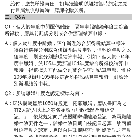
給付，應負舉證責任，如無法證明係離婚當時約定之給
付且屬無償移轉時，應課徵贈與稅。
二、Q&A
Q1：個人於年度中與配偶離婚，隔年申報離婚年度之綜合
所得稅，應與前配偶分別或合併辦理結算申報？
A：個人於年度中離婚，隔年辦理綜合所得稅結算申報時，
得自行選擇分別或合併辦理結算申報，但離婚年度之以
後年度，則應分別辦理結算申報。例如：個人於104年
度中離婚，於105年度辦理104年度綜合所得稅結算申
報時，得選擇與前配偶分別或合併辦理結算申報。惟於
106年度辦理105年度綜合所得稅結算申報時，則應分
別辦理結算申報。
Q2：所謂離婚年度之認定標準為何？
A：民法親屬篇第1050條規定「兩願離婚，應以書面為之，
有2人證人以上之簽名並應向戶政機關為離婚登
記。」，依此規定向戶政機關辦理離婚登記，為兩願離
婚生效要件之一，離婚生效日期自登記日起算，故兩願
離婚年度之認定，應以向戶政機關辦理離婚登記之年度
為準。至裁判離婚者，應以判決確定時為離婚效力之發