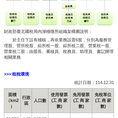
財政部臺北國稅局內湖稽徵所組織架構圖說明：
於主任下設有稽核，再依業務設置6股，分別為服務管
理股、營所稅股、綜所稅一股、綜所稅二股、營業稅一股、
營業稅二股，由股長、審核員、稅務員、助理員、書記辦理
相關業務
>>> 租稅環境
統計日期：114.12.31
面積
使用發票
免用發票
免稅單位
行政
（km2
人口數
(工 商 家
(工 商 家
(工 商 家
區
）
數)
數)
數)