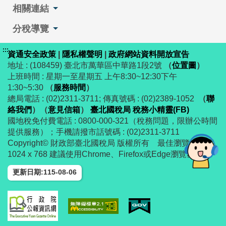
相關連結
分稅導覽
:::
資通安全政策
|
隱私權聲明
|
政府網站資料開放宣告
地址 : (108459) 臺北市萬華區中華路1段2號
（
位置圖
）
上班時間 : 星期一至星期五 上午8:30~12:30下午
1:30~5:30
（
服務時間
）
總局電話 : (02)2311-3711; 傳真號碼 : (02)2389-1052
（
聯
絡我們
）
（
意見信箱
）
臺北國稅局 稅務小精靈(FB)
國地稅免付費電話 : 0800-000-321（稅務問題，限辦公時間
提供服務）；手機請撥市話號碼 : (02)2311-3711
Copyright© 財政部臺北國稅局 版權所有 最佳瀏覽解析度
1024 x 768 建議使用Chrome、Firefox或Edge瀏覽器
更新日期:115-08-06