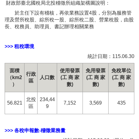
財政部臺北國稅局北投稽徵所組織架構圖說明：
於主任下設有稽核，再依業務設置4股，分別為服務管
理及營所稅股、綜所稅一股、綜所稅二股、營業稅股，由股
長、稅務員、助理員、書記辦理相關業務
>>> 租稅環境
統計日期：115.06.30
面積
使用發票
免用發票
免稅單位
行政
（km2
人口數
(工 商 家
(工 商 家
(工 商 家
區
）
數)
數)
數)
北投
234,44
56.821
7,152
3,569
435
區
9
>>> 各稅申報數-稽徵業務量