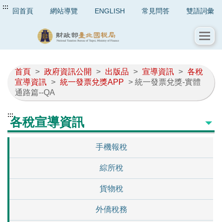
:::
回首頁
網站導覽
ENGLISH
常見問答
雙語詞彙
首頁
>
政府資訊公開
>
出版品
>
宣導資訊
>
各稅
宣導資訊
>
統一發票兌獎APP
> 統一發票兌獎-實體
通路篇--QA
:::
各稅宣導資訊
手機報稅
綜所稅
貨物稅
外僑稅務