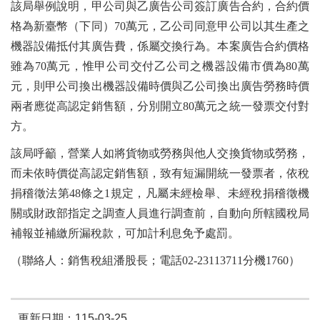
該局舉例說明，甲公司與乙廣告公司簽訂廣告合約，合約價
格為新臺幣（下同）70萬元，乙公司同意甲公司以其生產之
機器設備抵付其廣告費，係屬交換行為。本案廣告合約價格
雖為70萬元，惟甲公司交付乙公司之機器設備市價為80萬
元，則甲公司換出機器設備時價與乙公司換出廣告勞務時價
兩者應從高認定銷售額，分別開立80萬元之統一發票交付對
方。
該局呼籲，營業人如將貨物或勞務與他人交換貨物或勞務，
而未依時價從高認定銷售額，致有短漏開統一發票者，依稅
捐稽徵法第48條之1規定，凡屬未經檢舉、未經稅捐稽徵機
關或財政部指定之調查人員進行調查前，自動向所轄國稅局
補報並補繳所漏稅款，可加計利息免予處罰。
（聯絡人：銷售稅組潘股長；電話02-23113711分機1760）
更新日期：115-03-25