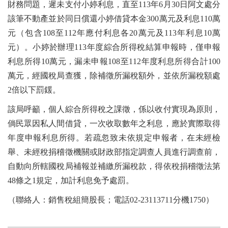
財務問題，遲未支付小婷利息，直至113年6月30日阿文處分
該筆不動產並於同日償還小婷借貸本金300萬元及利息110萬
元（包含108至112年應付利息各20萬元及113年利息10萬
元）。小婷於辦理113年度綜合所得稅結算申報時，僅申報
利息所得10萬元，漏未申報108至112年度利息所得合計100
萬元，經國稅局查獲，除補徵所漏稅額外，並依所漏稅額處
2倍以下罰鍰。
該局呼籲，個人綜合所得稅之課徵，係以收付實現為原則，
倘民眾因私人間借貸，一次收取數年之利息，應於實際取得
年度申報利息所得。若疏忽致未依規定申報者，在未經檢
舉、未經稅捐稽徵機關或財政部指定調查人員進行調查前，
自動向所轄國稅局補報並補繳所漏稅款，得依稅捐稽徵法第
48條之1規定，加計利息免予處罰。
（聯絡人：銷售稅組簡股長；電話02-23113711分機1750）