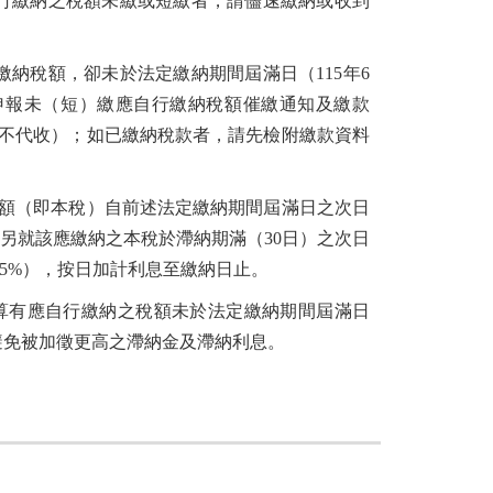
自行繳納之稅額未繳或短繳者，請儘速繳納或收到
繳納稅額，卻未於法定繳納期間屆滿日（115年6
算申報未（短）繳應自行繳納稅額催繳通知及繳款
不代收）；如已繳納稅款者，請先檢附繳款資料
額（即本稅）自前述法定繳納期間屆滿日之次日
納，另就該應繳納之本稅於滯納期滿（30日）之次日
725%），按日加計利息至繳納日止。
算有應自行繳納之稅額未於法定繳納期間屆滿日
避免被加徵更高之滯納金及滯納利息。