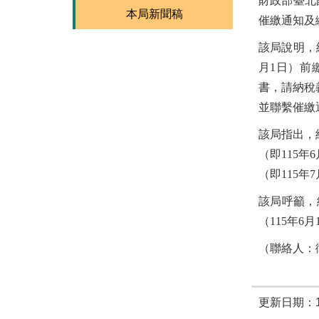
財政部臺北
本局新聞稿
催繳通知及
該局說明，
月1日）前
書，請納稅
並聯繫催繳
該局指出，
（即115
（即115年
該局呼籲，
（115年
（聯絡人：徵
更新日期：11