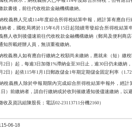
國稅局表示，納稅義務人已申報114年度綜合所得稅，但有應
繳款書後，前往代收稅款金融機構繳納。
納稅義務人完成114年度綜合所得稅結算申報，經計算有應自行
繳納者，國稅局將於115年6月15日起陸續寄發綜合所得稅結
義務人收到後儘速前往代收稅款金融機構繳納（郵局及便利商店
通知所載經辦人員，無須重複繳納。
納稅義務人如有應自行繳納之稅額尚未繳納，應就未（短）繳稅
年6月2日）起，每逾3日加徵1%滯納金至30日止，逾30日仍未繳
7月2日）起依115年1月1日郵政儲金1年期定期儲金固定利率（1.
納稅義務人除於申報期限內完成綜合所得稅結算申報外，經計
6月1日）前繳納者，請自行繳納或於收到催繳通知後儘速繳納，以
收及資訊組陳股長；電話02-23113711分機2160）
5-06-18