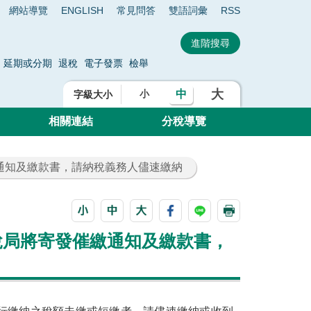
網站導覽
ENGLISH
常見問答
雙語詞彙
RSS
延期或分期
退稅
電子發票
檢舉
大
中
小
字級大小
相關連結
分稅導覽
繳通知及繳款書，請納稅義務人儘速繳納
稅局將寄發催繳通知及繳款書，