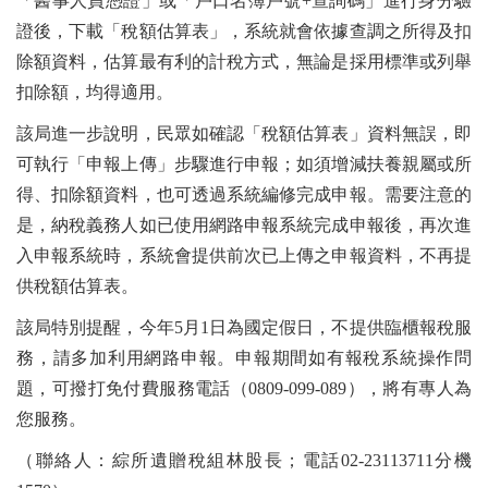
「醫事人員憑證」或「戶口名簿戶號+查詢碼」進行身分驗
證後，下載「稅額估算表」，系統就會依據查調之所得及扣
除額資料，估算最有利的計稅方式，無論是採用標準或列舉
扣除額，均得適用。
該局進一步說明，民眾如確認「稅額估算表」資料無誤，即
可執行「申報上傳」步驟進行申報；如須增減扶養親屬或所
得、扣除額資料，也可透過系統編修完成申報。需要注意的
是，納稅義務人如已使用網路申報系統完成申報後，再次進
入申報系統時，系統會提供前次已上傳之申報資料，不再提
供稅額估算表。
該局特別提醒，今年5月1日為國定假日，不提供臨櫃報稅服
務，請多加利用網路申報。申報期間如有報稅系統操作問
題，可撥打免付費服務電話（0809-099-089），將有專人為
您服務。
（聯絡人：綜所遺贈稅組林股長；電話02-23113711分機