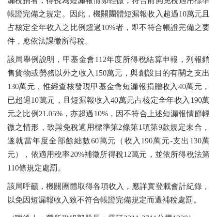
漏稅捐者，得視為短漏報情節輕微，符合前開免稅適用標準
帳證完備之規定。因此，機關團體短漏報收入超過10萬元且
占核定全年收入之比例超過10%者，即不符合帳證完備之要
件，應依法課徵所得稅。
該局舉例說明，甲基金會112年度所得稅結算申報，列報銷
售貨物或勞務以外之收入150萬元，與創設目的有關之支出
130萬元，惟經查核發現甲基金會短漏報捐贈收入40萬元，
已超過10萬元，且短漏報收入40萬元占核定全年收入190萬
元之比例21.05%，亦超過10%，因不符合上述短漏報情節輕
微之情形，致與免稅適用標準第2條第1項第9款規定未合，
遂就當年度全部餘絀數60萬元（收入190萬元-支出130萬
元），依適用稅率20%補徵所得稅12萬元，並依所得稅法第
110條規定處罰。
該局呼籲，機關團體取得各項收入，應詳實登載會計紀錄，
以免因短漏報收入致不符合帳證完備規定而遭補稅處罰。