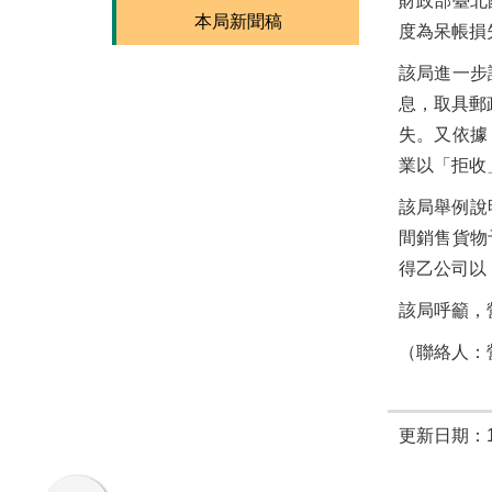
財政部臺北
本局新聞稿
度為呆帳損
該局進一步
息，取具郵
失。又依據
業以「拒收
該局舉例說
間銷售貨物
得乙公司以
該局呼籲，
（聯絡人：營
更新日期：11