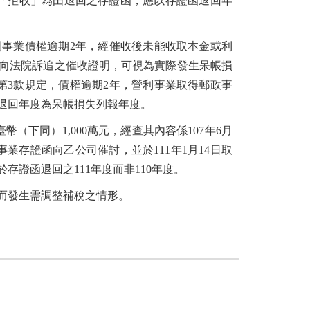
「拒收」為由退回之存證函，應以存證函退回年
利事業債權逾期2年，經催收後未能收取本金或利
向法院訴追之催收證明，可視為實際發生呆帳損
第3款規定，債權逾期2年，營利事業取得郵政事
退回年度為呆帳損失列報年度。
（下同）1,000萬元，經查其內容係107年6月
事業存證函向乙公司催討，並於111年1月14日取
證函退回之111年度而非110年度。
而發生需調整補稅之情形。