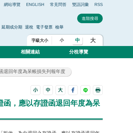
網站導覽
ENGLISH
常見問答
雙語詞彙
RSS
延期或分期
退稅
電子發票
檢舉
大
中
小
字級大小
相關連結
分稅導覽
證函退回年度為呆帳損失列報年度
證函，應以存證函退回年度為呆