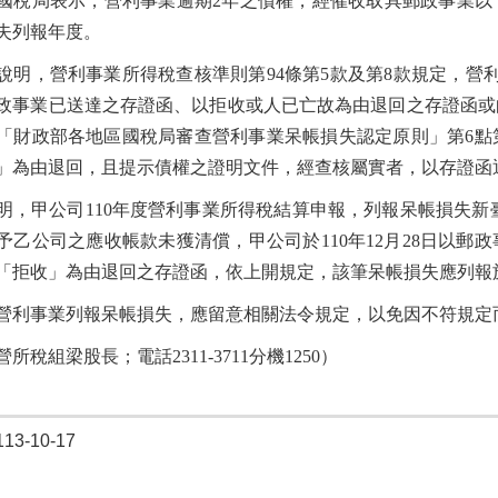
國稅局表示，營利事業逾期2年之債權，經催收取具郵政事業以
失列報年度。
說明，營利事業所得稅查核準則第94條第5款及第8款規定，營
政事業已送達之存證函、以拒收或人已亡故為由退回之存證函或
「財政部各地區國稅局審查營利事業呆帳損失認定原則」第6點
」為由退回，且提示債權之證明文件，經查核屬實者，以存證函
明，甲公司110年度營利事業所得稅結算申報，列報呆帳損失新臺幣
予乙公司之應收帳款未獲清償，甲公司於110年12月28日以郵政
「拒收」為由退回之存證函，依上開規定，該筆呆帳損失應列報於存
營利事業列報呆帳損失，應留意相關法令規定，以免因不符規定
所稅組梁股長；電話2311-3711分機1250）
3-10-17