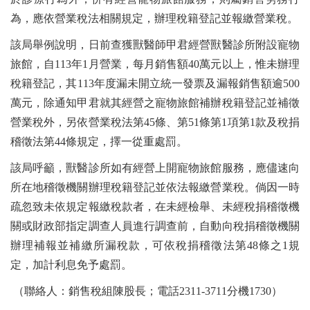
為，應依營業稅法相關規定，辦理稅籍登記並報繳營業稅。
該局舉例說明，日前查獲獸醫師甲君經營獸醫診所附設寵物
旅館，自113年1月營業，每月銷售額40萬元以上，惟未辦理
稅籍登記，其113年度漏未開立統一發票及漏報銷售額逾500
萬元，除通知甲君就其經營之寵物旅館補辦稅籍登記並補徵
營業稅外，另依營業稅法第45條、第51條第1項第1款及稅捐
稽徵法第44條規定，擇一從重處罰。
該局呼籲，獸醫診所如有經營上開寵物旅館服務，應儘速向
所在地稽徵機關辦理稅籍登記並依法報繳營業稅。倘因一時
疏忽致未依規定報繳稅款者，在未經檢舉、未經稅捐稽徵機
關或財政部指定調查人員進行調查前，自動向稅捐稽徵機關
辦理補報並補繳所漏稅款，可依稅捐稽徵法第48條之1規
定，加計利息免予處罰。
（聯絡人：銷售稅組陳股長；電話2311-3711分機1730）