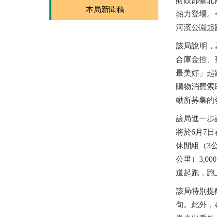
財政部臺北
本局新聞稿
熱力登場。
河濱公園起
該局說明，
合庫金控、
最美好」起
購物消費索
動所募集的
該局進一步
將於6月7
休閒組（3公
公里）3,0
道起跑，跑
該局特別提
旬。此外，