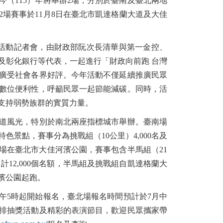
（115）年將舉辦2場，分別於臺南及臺北兩地
2場賽事於11月8日在臺北市凱達格蘭大道及大佳
跑活動記者會，由財政部阮次長清華與第一金控、
及彰化銀行等代表，一起進行「財政向前跑 台灣
廣受社會各界好評。今年活動不僅延續推廣民眾
數位便利性，呼籲民眾一起節能減碳。同時，活
支持弱勢族群的實質力量。
道風光，特別於南北兩座指標城市舉辦。臺南場
景點，賽事分為挑戰組（10公里）4,000名及
，主會場在臺北市大佳河濱公園，賽事包含半馬組（21
名，計12,000個名額，半馬組及挑戰組自凱達格蘭大
濱公園起跑。
午5時起開始報名，臺北場報名時間預計於7月中
排抽獎活動及精彩的表演節目，歡迎民眾攜家帶