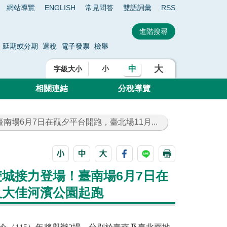
網站導覽
ENGLISH
常見問答
雙語詞彙
RSS
延期或分期
退稅
電子發票
檢舉
大
中
小
字級大小
相關連結
分稅導覽
南場6月7日在觀夕平台開跑，臺北場11月...
雙城接力登場！臺南場6月7日在
及大佳河濱公園起跑