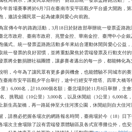
國稅局表示，深受民眾期待的「財政部統一發票盃路跑活動」，今
今年首場賽事將於6月7日在臺南市安平區觀夕平台盛大開跑，第
跑，邀請全國民眾一起為健康與愛心向前跑。
為宣傳今年的路跑活動，3月18日於財政部舉辦統一發票盃路
臺北市政府、臺南市政府、兆豐金控、華南金控、臺灣中小企銀
跑儀式。統一發票盃路跑活動多年來結合運動休閒與愛心公益，
取統一發票的良好習慣，並將重點聚焦於雲端發票及行動支付的
發票將全數捐贈社福團體，讓參賽者邁出的每一步，都能轉化為
說明，今年為了讓民眾有更多參與機會，也能體驗不同城市的賽
日在臺南市安平區觀夕平台舉行，途中行經安平燈塔、四草大橋等特色
里）6,000名，計10,000個名額；臺北場則於11月8日舉辦
00名、挑戰組（10公里）3,000名，以及休閒組（3公里）6,000
上新生高架橋，再一路延伸至大佳河濱公園，休閒組則自大佳河
醒，請務必把握各場次的網路報名時間，臺南場於今（18）日下
各場次主會場除了設有雲端發票體驗區及各式宣導攤位外，也安