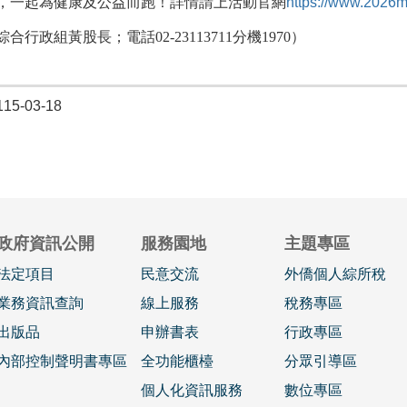
，一起為健康及公益而跑！詳情請上活動官網
https://www.2026m
合行政組黃股長；電話02-23113711分機1970）
5-03-18
政府資訊公開
服務園地
主題專區
法定項目
民意交流
外僑個人綜所稅
業務資訊查詢
線上服務
稅務專區
出版品
申辦書表
行政專區
內部控制聲明書專區
全功能櫃檯
分眾引導區
個人化資訊服務
數位專區