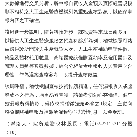
大數據進行交叉分析，將申報自費收入金額與實際經營規模
顯不相符之人工生殖醫療機構列為重點查核對象，以確保申
報內容之正確性。
該局進一步說明，隨著科技進步，課稅資料來源日趨多元。
以提供人工生殖醫療服務之婦產科診所為例，稽徵機關可藉
由歸戶診所門診與生產就診人次、人工生殖補助申請件數、
藥品及醫材耗用數量、高端醫療設備購置頻率及僱用醫師及
護理人員數等客觀數據，綜合分析業者申報收入與費用之合
理性，作為選案查核參考，以提升查核效益。
該局呼籲，稽徵機關查核技術持續精進，任何漏報收入或虛
增成本之行為，均更易被查獲，請業者切勿心存僥倖。倘有
短漏報所得情形，得依稅捐稽徵法第48條之1規定，主動向
稽徵機關補申報及補繳所漏稅額並加計利息，以免受罰。
（聯絡人：綜所遺贈稅林股長；電話02-23113711分機
1510）