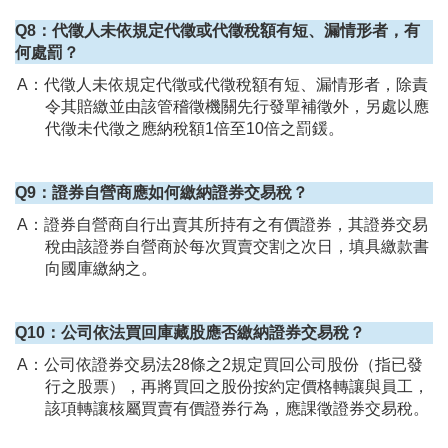
Q8：代徵人未依規定代徵或代徵稅額有短、漏情形者，有
何處罰？
A：代徵人未依規定代徵或代徵稅額有短、漏情形者，除責
令其賠繳並由該管稽徵機關先行發單補徵外，另處以應
代徵未代徵之應納稅額1倍至10倍之罰鍰。
Q9：證券自營商應如何繳納證券交易稅？
A：證券自營商自行出賣其所持有之有價證券，其證券交易
稅由該證券自營商於每次買賣交割之次日，填具繳款書
向國庫繳納之。
Q10：公司依法買回庫藏股應否繳納證券交易稅？
A：公司依證券交易法28條之2規定買回公司股份（指已發
行之股票），再將買回之股份按約定價格轉讓與員工，
該項轉讓核屬買賣有價證券行為，應課徵證券交易稅。