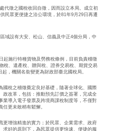
處代徵之國稅收回自徵，因而設立本局。成立初
供民眾更便捷之洽公環境，於81年9月29日再遷
政區域設有大安、松山、信義及中正4個分局，中
1日起施行特種貨物及勞務稅條例，目前負責稽徵
貨物稅、遺產稅、贈與稅、證券交易稅、期貨交易
1日起，機關名銜變更為財政部臺北國稅局。
國稅之稽徵奠定良好基礎，隨著全球化、國際
、政改革，包括：推動預先訂價之簽署，完成全
事業導入電子發票及跨境商課稅制度等，不僅對
責任更未敢稍有鬆懈。
更增強精進的實力；於民眾、企業需求、政府
、求好的原則下，為民眾提供更快速、便捷的服