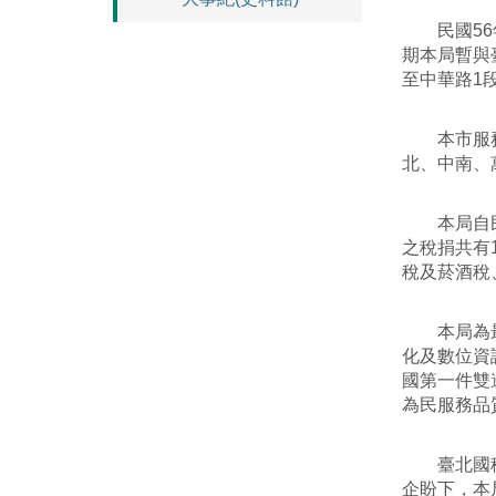
民國56年
期本局暫與
至中華路1
本市服務轄
北、中南、
本局自民國
之稅捐共有
稅及菸酒稅
本局為最早
化及數位資
國第一件雙
為民服務品
臺北國稅局
企盼下，本