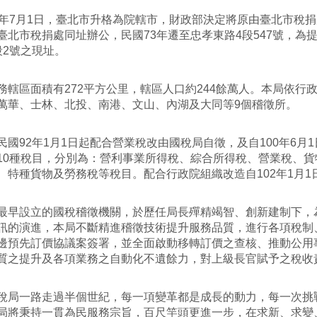
7月1日，臺北市升格為院轄市，財政部決定將原由臺北市稅捐
臺北市稅捐處同址辦公，民國73年遷至忠孝東路4段547號，為提
段2號之現址。
區面積有272平方公里，轄區人口約244餘萬人。本局依行
萬華、士林、北投、南港、文山、內湖及大同等9個稽徵所。
92年1月1日起配合營業稅改由國稅局自徵，及自100年6月
10種稅目，分別為：營利事業所得稅、綜合所得稅、營業稅、
、特種貨物及勞務稅等稅目。配合行政院組織改造自102年1月
設立的國稅稽徵機關，於歷任局長殫精竭智、創新建制下，為
訊的演進，本局不斷精進稽徵技術提升服務品質，進行各項稅制
邊預先訂價協議案簽署，並全面啟動移轉訂價之查核、推動公用
質之提升及各項業務之自動化不遺餘力，對上級長官賦予之稅收
一路走過半個世紀，每一項變革都是成長的動力，每一次挑戰
局將秉持一貫為民服務宗旨，百尺竿頭更進一步，在求新、求變