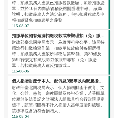
時，扣繳義務人應就已扣繳稅款數額，填發扣繳憑
單，並於10日內向該管稽徵機關辦理申報。 該局
說明，扣繳義務人之法定義務，包括扣繳稅款及申
報扣繳暨免扣繳憑單之義務...
115-08-07
扣繳單位如有短漏扣繳稅款或未辦理扣（免）繳憑單申報情事，請儘速向國庫繳清稅款並向扣繳單位所在地國稅局辦理補申報
財政部臺北國稅局表示，為維護租稅公平，該局持
續進行扣繳檢查作業，扣繳單位於給付各類所得
時，扣繳義務人應依所得稅法第88條、第89條及
第92條規定扣繳稅款並依限申報扣（免）繳憑
單，若扣繳義務人違反扣繳或...
115-08-06
個人捐贈財產予本人、配偶及3親等以內親屬擔任董監事之財團法人，應留意不計入贈與總額之規定
財政部臺北國稅局表示，個人捐贈財產予教育、文
化、公益、慈善、宗教團體及祭祀公業，若受贈單
位屬於依法登記之財團法人組織且符合行政院規定
標準，該筆捐贈得不計入捐贈人當年度贈與總額。
該標準包含須符合捐贈人、...
115-08-04