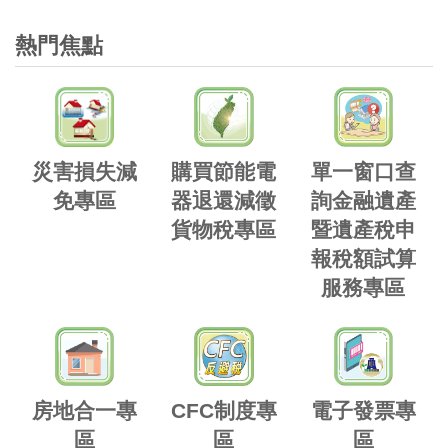
熱門焦點
災害損失減
購買節能電
單一窗口查
免專區
器退還減徵
詢金融遺產
貨物稅專區
暨遺產稅申
報稅額試算
服務專區
房地合一專
CFC制度專
電子發票專
區
區
區