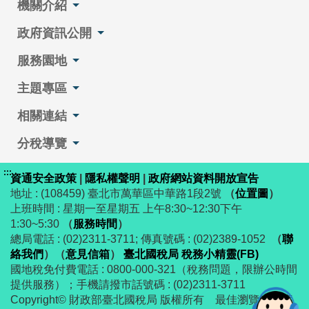
機關介紹
政府資訊公開
服務園地
主題專區
相關連結
分稅導覽
:::
資通安全政策
|
隱私權聲明
|
政府網站資料開放宣告
地址 : (108459) 臺北市萬華區中華路1段2號
（
位置圖
）
上班時間 : 星期一至星期五 上午8:30~12:30下午
1:30~5:30
（
服務時間
）
總局電話 : (02)2311-3711; 傳真號碼 : (02)2389-1052
（
聯
絡我們
）
（
意見信箱
）
臺北國稅局 稅務小精靈(FB)
國地稅免付費電話 : 0800-000-321（稅務問題，限辦公時間
提供服務）；手機請撥市話號碼 : (02)2311-3711
Copyright© 財政部臺北國稅局 版權所有 最佳瀏覽解析度