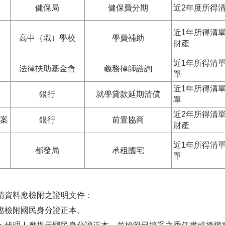
健保局
健保費分期
近2年度所得
近1年所得清
高中（職）學校
學費補助
財產
近1年所得清
法律扶助基金會
義務律師諮詢
單
近1年所得清
銀行
就學貸款延期清償
單
近2年所得清
案
銀行
前置協商
財產
近1年所得清
都發局
承租國宅
單
請資料應檢附之證明文件：
應檢附國民身分證正本。