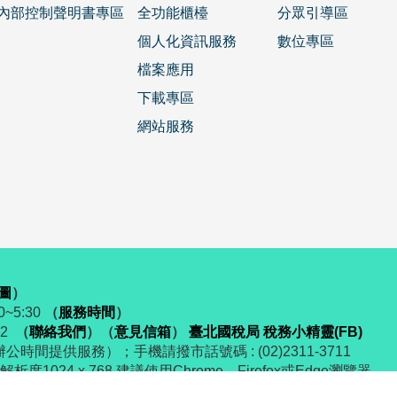
內部控制聲明書專區
全功能櫃檯
分眾引導區
個人化資訊服務
數位專區
檔案應用
下載專區
網站服務
圖
）
~5:30
（
服務時間
）
52
（
聯絡我們
）
（
意見信箱
）
臺北國稅局 稅務小精靈(FB)
辦公時間提供服務）；手機請撥市話號碼 : (02)2311-3711
度1024 x 768 建議使用Chrome、Firefox或Edge瀏覽器