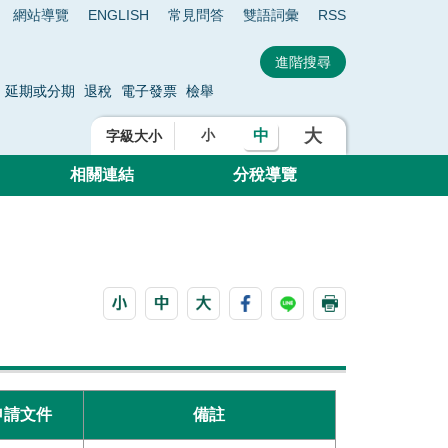
網站導覽
ENGLISH
常見問答
雙語詞彙
RSS
延期或分期
退稅
電子發票
檢舉
大
中
小
字級大小
相關連結
分稅導覽
申請文件
備註