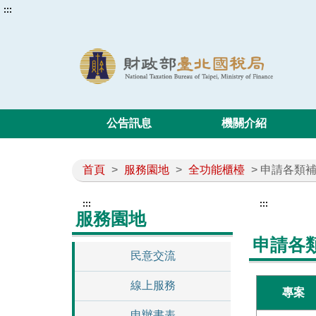
:::
公告訊息
機關介紹
首頁
>
服務園地
>
全功能櫃檯
> 申請各類
:::
:::
服務園地
申請各
民意交流
線上服務
專案
申辦書表