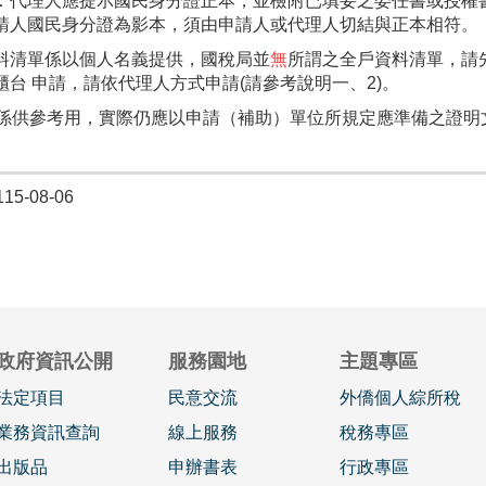
：代理人應提示國民身分證正本，並檢附已填妥之委任書或授權
請人國民身分證為影本，須由申請人或代理人切結與正本相符。
料清單係以個人名義提供，國稅局並
無
所謂之全戶資料清單，請
櫃台 申請，請依代理人方式申請(請參考說明一、2)。
係供參考用，實際仍應以申請（補助）單位所規定應準備之證明
5-08-06
政府資訊公開
服務園地
主題專區
法定項目
民意交流
外僑個人綜所稅
業務資訊查詢
線上服務
稅務專區
出版品
申辦書表
行政專區